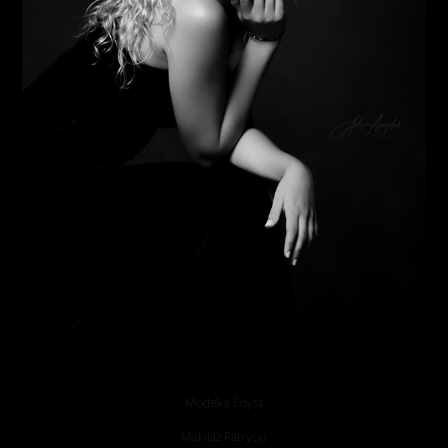
Modelka Edyta
Makijaż Patrycja